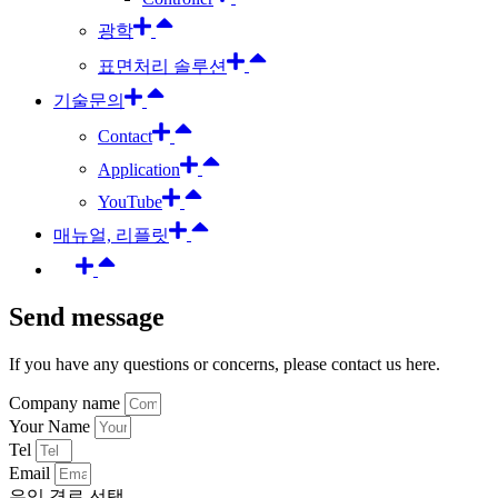
광학
표면처리 솔루션
기술문의
Contact
Application
YouTube
매뉴얼, 리플릿
Send message
If you have any questions or concerns, please contact us here.
Company name
Your Name
Tel
Email
유입 경로 선택