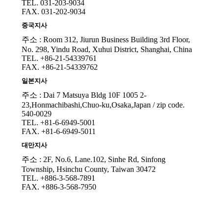
TEL. 031-203-9034
FAX. 031-202-9034
중국지사
주소 : Room 312, Jiurun Business Building 3rd Floor,
No. 298, Yindu Road, Xuhui District, Shanghai, China
TEL. +86-21-54339761
FAX. +86-21-54339762
일본지사
주소 : Dai 7 Matsuya Bldg 10F 1005 2-
23,Honmachibashi,Chuo-ku,Osaka,Japan / zip code.
540-0029
TEL. +81-6-6949-5001
FAX. +81-6-6949-5011
대만지사
주소 : 2F, No.6, Lane.102, Sinhe Rd, Sinfong
Township, Hsinchu County, Taiwan 30472
TEL. +886-3-568-7891
FAX. +886-3-568-7950