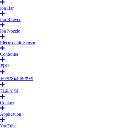
Ion Bar
Ion Blower
Ion Nozzle
Electrostatic Sensor
Controller
광학
표면처리 솔루션
기술문의
Contact
Application
YouTube