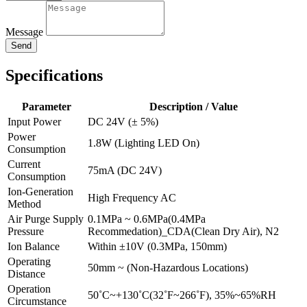
Message
Send
Specifications
Parameter
Description / Value
Input Power
DC 24V (± 5%)
Power
1.8W (Lighting LED On)
Consumption
Current
75mA (DC 24V)
Consumption
Ion-Generation
High Frequency AC
Method
Air Purge Supply
0.1MPa ~ 0.6MPa(0.4MPa
Pressure
Recommedation)_CDA(Clean Dry Air), N2
Ion Balance
Within ±10V (0.3MPa, 150mm)
Operating
50mm ~ (Non-Hazardous Locations)
Distance
Operation
50˚C~+130˚C(32˚F~266˚F), 35%~65%RH
Circumstance