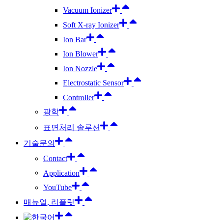
Vacuum Ionizer
Soft X-ray Ionizer
Ion Bar
Ion Blower
Ion Nozzle
Electrostatic Sensor
Controller
광학
표면처리 솔루션
기술문의
Contact
Application
YouTube
매뉴얼, 리플릿