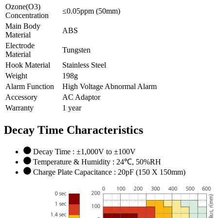
Ozone(O3)
≤0.05ppm (50mm)
Concentration
Main Body
ABS
Material
Electrode
Tungsten
Material
Hook Material
Stainless Steel
Weight
198g
Alarm Function
High Voltage Abnormal Alarm
Accessory
AC Adaptor
Warranty
1 year
Decay Time Characteristics
Decay Time : ±1,000V to ±100V
Temperature & Humidity : 24℃, 50%RH
Charge Plate Capacitance : 20pF (150 X 150mm)