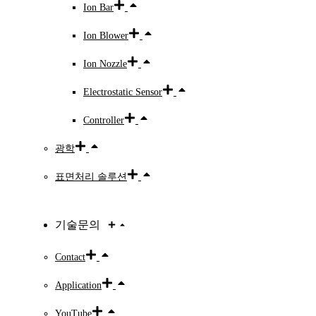
Ion Bar
Ion Blower
Ion Nozzle
Electrostatic Sensor
Controller
광학
표면처리 솔루션
기술문의
Contact
Application
YouTube