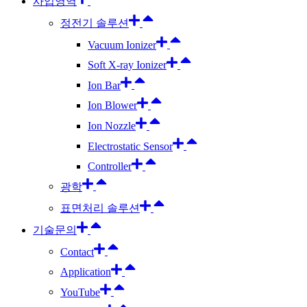
사업영역
정전기 솔루션
Vacuum Ionizer
Soft X-ray Ionizer
Ion Bar
Ion Blower
Ion Nozzle
Electrostatic Sensor
Controller
광학
표면처리 솔루션
기술문의
Contact
Application
YouTube