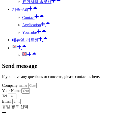
표면처리 솔루션
기술문의
Contact
Application
YouTube
매뉴얼, 리플릿
Send message
If you have any questions or concerns, please contact us here.
Company name
Your Name
Tel
Email
유입 경로 선택