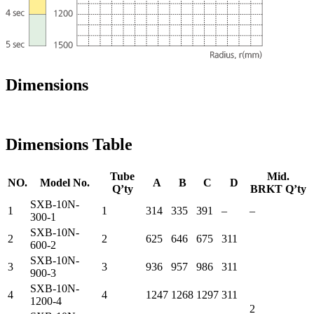
Dimensions
Dimensions Table
Tube
Mid.
NO.
Model No.
A
B
C
D
Q’ty
BRKT Q’ty
SXB-10N-
1
1
314
335
391
–
–
300-1
SXB-10N-
2
2
625
646
675
311
600-2
SXB-10N-
3
3
936
957
986
311
900-3
SXB-10N-
4
4
1247
1268
1297
311
1200-4
2