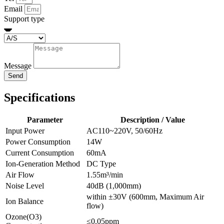
Email
Support type
Message
Send
Specifications
Parameter
Description / Value
Input Power
AC110~220V, 50/60Hz
Power Consumption
14W
Current Consumption
60mA
Ion-Generation Method
DC Type
Air Flow
1.55m³/min
Noise Level
40dB (1,000mm)
within ±30V (600mm, Maximum Air
Ion Balance
flow)
Ozone(O3)
≤0.05ppm