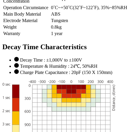
Concentration
Operation Circumstance
0˚C~+50˚C(32˚F~122˚F), 35%~85%RH
Main Body Material
ABS
Electrode Material
Tungsten
Weight
0.8kg
Warranty
1 year
Decay Time Characteristics
Decay Time : ±1,000V to ±100V
Temperature & Humidity : 24℃, 50%RH
Charge Plate Capacitance : 20pF (150 X 150mm)