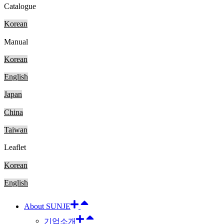
Catalogue
Korean
Manual
Korean
English
Japan
China
Taiwan
Leaflet
Korean
English
About SUNJE
기업소개