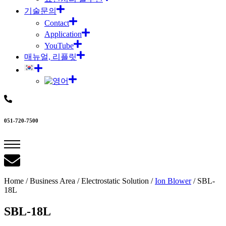
기술문의
Contact
Application
YouTube
매뉴얼, 리플릿
051-720-7500
Home / Business Area / Electrostatic Solution /
Ion Blower
/ SBL-
18L
SBL-18L